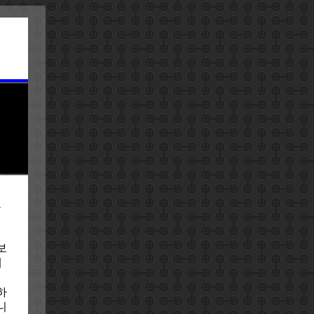
도
지
보
네
하
니