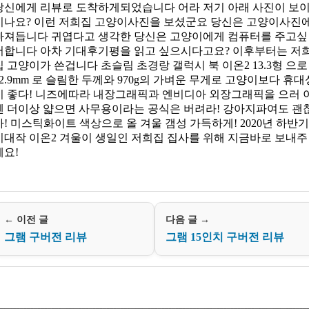
당신에게 리뷰로 도착하게되었습니다 어라 저기 아래 사진이 보
시나요? 이런 저희집 고양이사진을 보셨군요 당신은 고양이사진
빠져듭니다 귀엽다고 생각한 당신은 고양이에게 컴퓨터를 주고싶
어합니다 아차 기대후기평을 읽고 싶으시다고요? 이후부터는 저
집 고양이가 쓴겁니다 초슬림 초경랑 갤럭시 북 이온2 13.3형 으로
12.9mm 로 슬림한 두께와 970g의 가벼운 무게로 고양이보다 휴대
이 좋다! 니즈에따라 내장그래픽과 엔비디아 외장그래픽을 으러 
젠 더이상 얇으면 사무용이라는 공식은 버려라! 강아지파여도 괜
아! 미스틱화이트 색상으로 올 겨울 갬성 가득하게! 2020년 하반기
기대작 이온2 겨울이 생일인 저희집 집사를 위해 지금바로 보내주
세요!
← 이전 글
다음 글 →
그램 구버전 리뷰
그램 15인치 구버전 리뷰