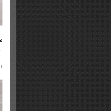
매
소
으
카
니
으