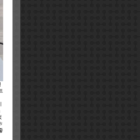
전
트
이
쓰
었
ㅎ
좋