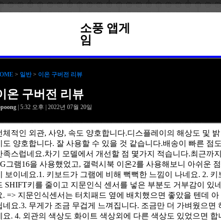
소풍 앱게
임
OME
>
일반
>
이온 구버전 리뷰
이온 구버전 리뷰
opoong
| 5:32 오후 | 2022년 07월 20일
전체적인 외관, 사양, 속도 양호합니다.디스플레이의 해상도 및 밝
기도 양호합니다. 잘 사용할 수 있을 것 같습니다.배송이 빠른 점
만족스럽네요.차기 모델에서 개선할 점 몇가지 적습니다.최근까
LG그램16을 사용했었고, 갤럭시북 이온2를 사용해보니 아쉬운 점
이 보이네요.1. 키보드가 그램에 비해 뻑뻑한 느낌이 나네요. 2. 키
드 SHIFT키를 줄이고 지문인식 센서를 넣은 부분도 거부감이 있
요. => 지문인식센서는 터치패드 옆에 배치했으면 좋았을 텐데 아
쉽네요.3. 무게가 조금 무겁게 느껴집니다. 조금만 더 가벼웠으면 
네요. 4. 외관의 색상도 화이트 색상외에 다른 색상도 있었으면 합