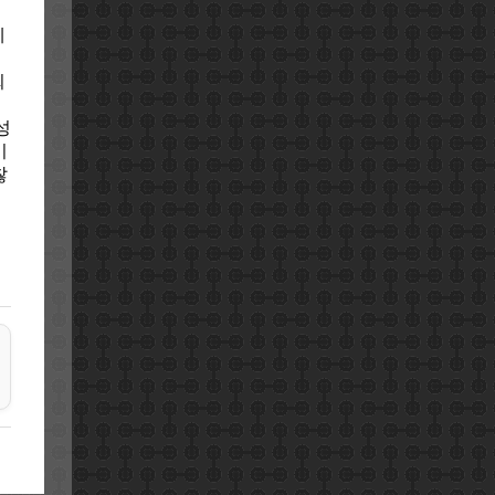
이
에
희
성
이
찮