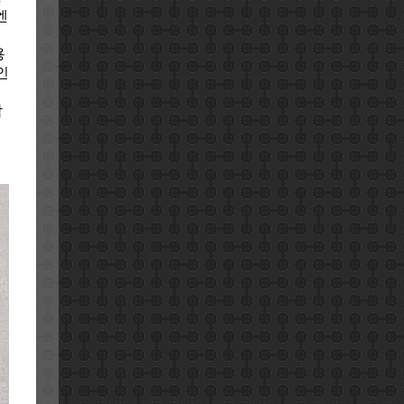
엔
용
인
람